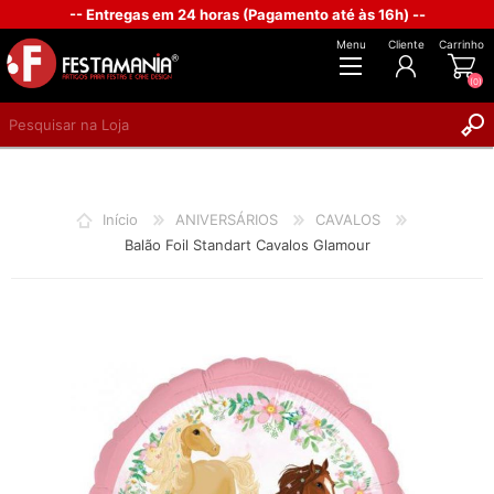
-- Entregas em 24 horas (Pagamento até às 16h) --
Menu
Cliente
Carrinho
(0)
REGISTAR
INICIAR SESSÃO
Início
ANIVERSÁRIOS
CAVALOS
Balão Foil Standart Cavalos Glamour