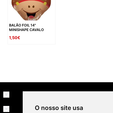
BALÃO FOIL 14"
MINISHAPE CAVALO
1,50€
availability: in_stock
INFORMAÇÕES
O nosso site usa
MINHA CONTA