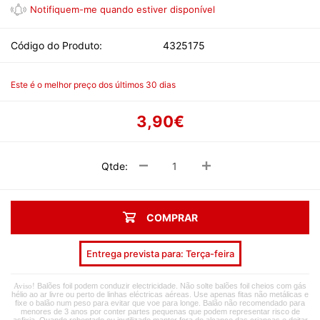
Código do Produto:
4325175
Este é o melhor preço dos últimos 30 dias
3,90€
Qtde:
COMPRAR
Entrega prevista para: Terça-feira
Balões foil podem conduzir electricidade. Não solte balões foil cheios com gás
Aviso!
hélio ao ar livre ou perto de linhas eléctricas aéreas. Use apenas fitas não metálicas e
fixe o balão num peso para evitar que voe para longe. Balão não recomendado para
menores de 3 anos por conter partes pequenas que podem representar risco de