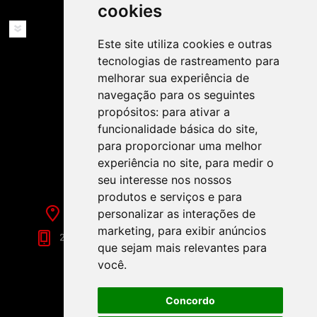
cookies
SERVIÇOS
Este site utiliza cookies e outras
tecnologias de rastreamento para
melhorar sua experiência de
navegação para os seguintes
propósitos:
para ativar a
funcionalidade básica do site
,
SIGA-NOS NAS REDES SOCIAIS!
para proporcionar uma melhor
experiência no site
,
para medir o
seu interesse nos nossos
produtos e serviços e para
personalizar as interações de
Rua de Évora, 70-C - Reguengos de Monsaraz
marketing
,
para exibir anúncios
266 040 688 (Chamada para a Rede Fixa Nacional)
que sejam mais relevantes para
você
.
Concordo