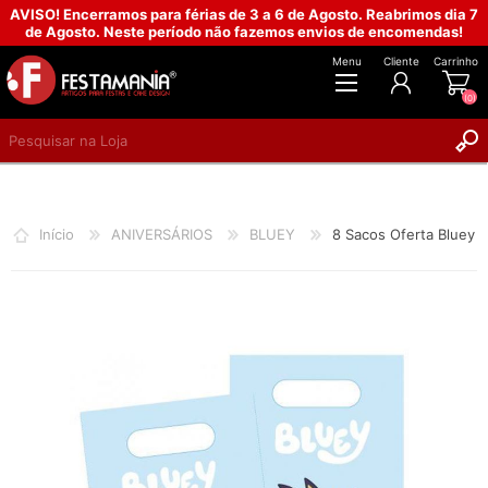
AVISO! Encerramos para férias de 3 a 6 de Agosto. Reabrimos dia 7
de Agosto. Neste período não fazemos envios de encomendas!
Menu
Cliente
Carrinho
(0)
REGISTAR
INICIAR SESSÃO
Início
ANIVERSÁRIOS
BLUEY
8 Sacos Oferta Bluey