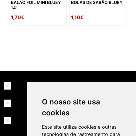
BALÃO FOIL MINI BLUEY
BOLAS DE SABÃO BLUEY
14"
1,70€
1,10€
availability: in_stock
INFORMAÇÕES
O nosso site usa
MINHA CONTA
cookies
SERVIÇOS
Este site utiliza cookies e outras
tecnologias de rastreamento para