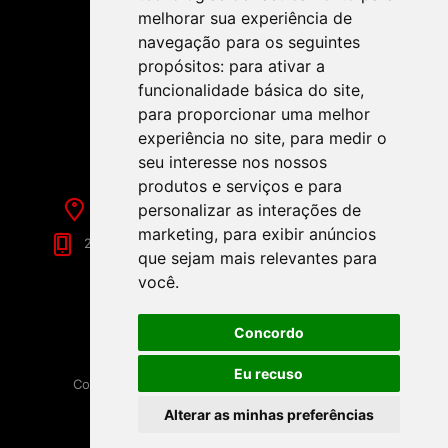
melhorar sua experiência de
navegação para os seguintes
propósitos:
para ativar a
funcionalidade básica do site
,
SIGA-NOS NAS REDES SOCIAIS!
para proporcionar uma melhor
experiência no site
,
para medir o
seu interesse nos nossos
produtos e serviços e para
personalizar as interações de
Rua de Évora, 70-C - Reguengos de Monsaraz
marketing
,
para exibir anúncios
266 040 688 (Chamada para a Rede Fixa Nacional)
que sejam mais relevantes para
você
.
Concordo
Eu recuso
Copyright © 2026 Festamania. Todos os direitos
reservados.
Alterar as minhas preferências
Powered by
nopCommerce
Disponibilizado por
Loja9