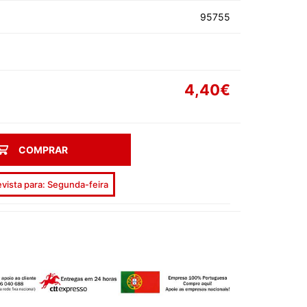
AS DE SOLTEIRA
95755
4,40€
EEN
COMPRAR
AL
vista para: Segunda-feira
ORADOS
ON
ECIAIS
DIA DA MÃE
DIA DOS AVÓS
DIA DO PAI