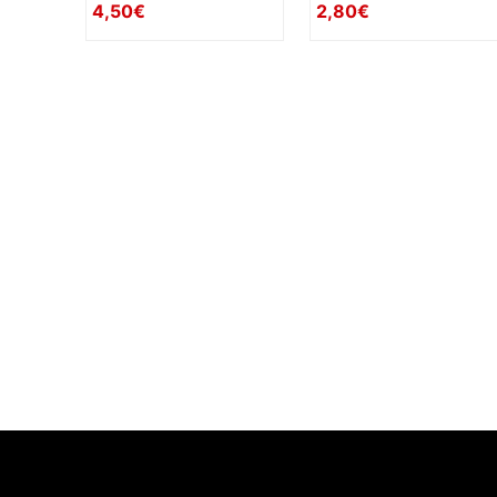
4,50€
2,80€
availability: in_stock