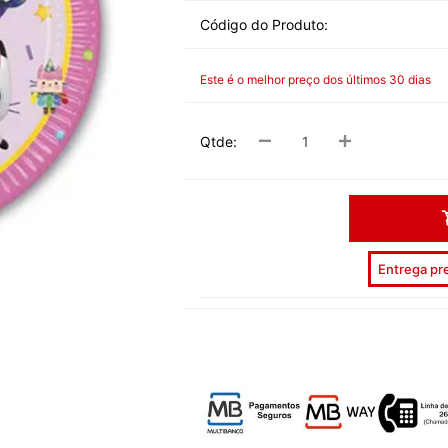
DESPEDID
Código do Produto:
INVERNO
Este é o melhor preço dos últimos 30 dias
VERÃO
PÁSCOA
Qtde:
NATAL
HALLOW
CARNAV
Entrega pre
DIA NAM
REVEILL
DIAS ESP