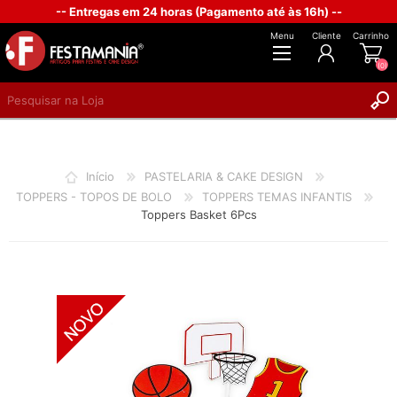
-- Entregas em 24 horas (Pagamento até às 16h) --
Menu
Cliente
Carrinho
(0)
REGISTAR
INICIAR SESSÃO
Início
PASTELARIA & CAKE DESIGN
TOPPERS - TOPOS DE BOLO
TOPPERS TEMAS INFANTIS
Toppers Basket 6Pcs