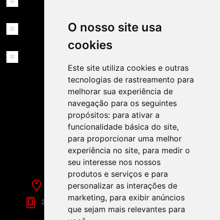
INFORMAÇÕES
O nosso site usa
MINHA CONTA
cookies
SERVIÇOS
Este site utiliza cookies e outras
tecnologias de rastreamento para
melhorar sua experiência de
navegação para os seguintes
propósitos:
para ativar a
funcionalidade básica do site
,
SIGA-NOS NAS REDES SOCIAIS!
para proporcionar uma melhor
experiência no site
,
para medir o
seu interesse nos nossos
produtos e serviços e para
Rua de Évora, 70-C - Reguengos de Monsaraz
personalizar as interações de
marketing
,
para exibir anúncios
266 040 688 (Chamada para a Rede Fixa Nacional)
que sejam mais relevantes para