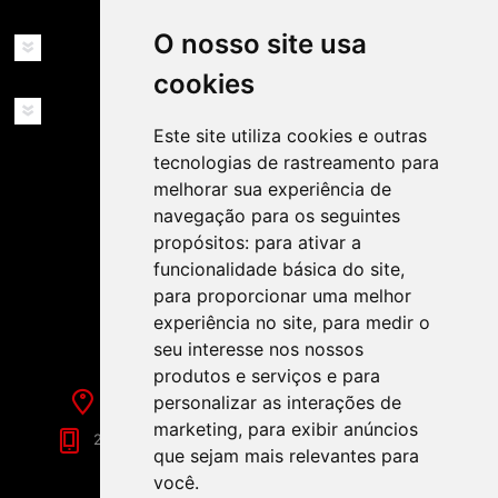
O nosso site usa
MINHA CONTA
cookies
SERVIÇOS
Este site utiliza cookies e outras
tecnologias de rastreamento para
melhorar sua experiência de
navegação para os seguintes
propósitos:
para ativar a
funcionalidade básica do site
,
SIGA-NOS NAS REDES SOCIAIS!
para proporcionar uma melhor
experiência no site
,
para medir o
seu interesse nos nossos
produtos e serviços e para
Rua de Évora, 70-C - Reguengos de Monsaraz
personalizar as interações de
marketing
,
para exibir anúncios
266 040 688 (Chamada para a Rede Fixa Nacional)
que sejam mais relevantes para
você
.