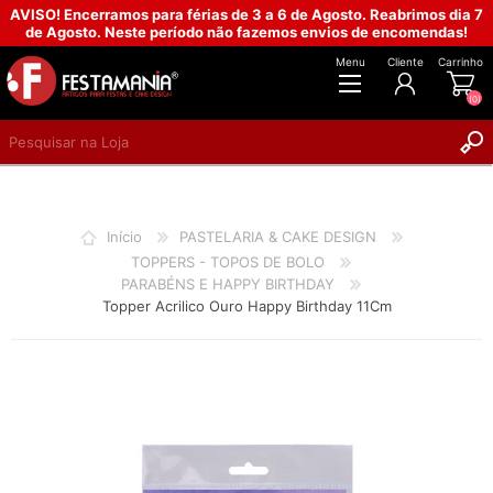
AVISO! Encerramos para férias de 3 a 6 de Agosto. Reabrimos dia 7
de Agosto. Neste período não fazemos envios de encomendas!
Menu
Cliente
Carrinho
(0)
REGISTAR
INICIAR SESSÃO
Início
PASTELARIA & CAKE DESIGN
TOPPERS - TOPOS DE BOLO
PARABÉNS E HAPPY BIRTHDAY
Topper Acrilico Ouro Happy Birthday 11Cm