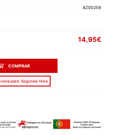
AS DE SOLTEIRA
AZ00256
14,95€
EEN
COMPRAR
AL
vista para: Segunda-feira
ORADOS
ON
ECIAIS
DIA DA MÃE
DIA DOS AVÓS
DIA DO PAI