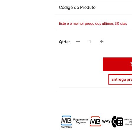
DESPEDID
Código do Produto:
INVERNO
Este é o melhor preço dos últimos 30 dias
VERÃO
PÁSCOA
Qtde:
NATAL
HALLOW
CARNAV
Entrega pre
DIA NAM
REVEILL
DIAS ESP