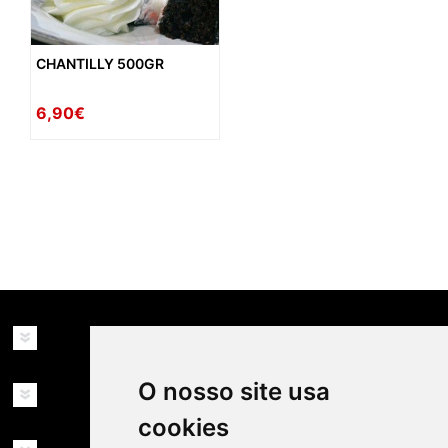
CHANTILLY 500GR
6,90€
availability: in_stock
INFORMAÇÕES
O nosso site usa
MINHA CONTA
cookies