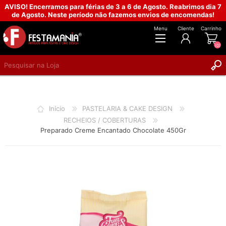
AVISO! Encerramos para férias de 3 a 6 de Agosto. Reabrimos dia 7
de Agosto. Neste período não fazemos envios de encomendas!
Menu
Cliente
Carrinho
(0)
REGISTAR
INICIAR SESSÃO
Início
PASTELARIA & CAKE DESIGN
RECHEIOS / COBERTURAS
Preparado Creme Encantado Chocolate 450Gr