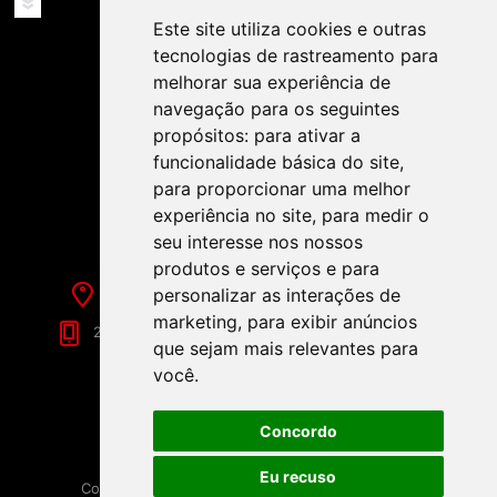
SERVIÇOS
Este site utiliza cookies e outras
tecnologias de rastreamento para
melhorar sua experiência de
navegação para os seguintes
propósitos:
para ativar a
funcionalidade básica do site
,
SIGA-NOS NAS REDES SOCIAIS!
para proporcionar uma melhor
experiência no site
,
para medir o
seu interesse nos nossos
produtos e serviços e para
Rua de Évora, 70-C - Reguengos de Monsaraz
personalizar as interações de
marketing
,
para exibir anúncios
266 040 688 (Chamada para a Rede Fixa Nacional)
que sejam mais relevantes para
você
.
Concordo
Eu recuso
Copyright © 2026 Festamania. Todos os direitos