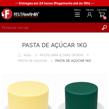
-- Entregas em 24 horas (Pagamento até às 16h) --
Menu
Cliente
Carrinho
(0)
REGISTAR
PASTA DE AÇÚCAR 1KG
INICIAR SESSÃO
Início
PASTELARIA & CAKE DESIGN
PASTA DE AÇÚCAR
PASTA DE AÇÚCAR 1KG