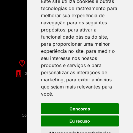
Este site utiliza cookies e outras
tecnologias de rastreamento para
melhorar sua experiência de
navegação para os seguintes
propósitos:
para ativar a
SIGA-NOS NAS REDES SOCIAIS!
funcionalidade básica do site
,
para proporcionar uma melhor
experiência no site
,
para medir o
seu interesse nos nossos
Rua de Évora, 70-C - Reguengos de Monsaraz
produtos e serviços e para
personalizar as interações de
266 040 688 (Chamada para a Rede Fixa Nacional)
marketing
,
para exibir anúncios
que sejam mais relevantes para
você
.
Concordo
Copyright © 2026 Festamania. Todos os direitos
reservados.
Eu recuso
Powered by
nopCommerce
Disponibilizado por
Loja9