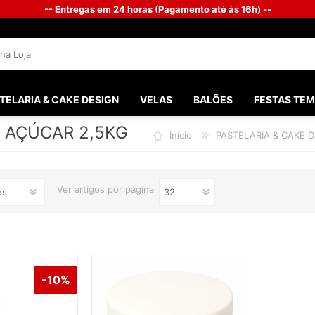
-- Entregas em 24 horas (Pagamento até às 16h) --
TELARIA & CAKE DESIGN
VELAS
BALÕES
FESTAS TEM
E AÇÚCAR 2,5KG
Início
PASTELARIA & CAKE 
SANTOS 
FESTAS M
Ver
artigos por página
FESTA G
BATISMO
PHOTOB
CHÁ DO 
-10%
CASAME