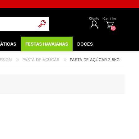
Cliente
Carrinho
(0)
ÁTICAS
FESTAS HAVAIANAS
DOCES
REGISTAR
DESIGN
PASTA DE AÇÚCAR
PASTA DE AÇÚCAR 2,5KG
INICIAR SESSÃO
POPULARES
EDIEVAIS
LOW - FLUORESCENTE
 & COMUNHÃO
OOTH
BEBÉ
NTOS