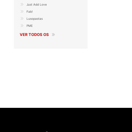
Just Add Love
Fab!
Lusopastas
PME
VER TODOS OS