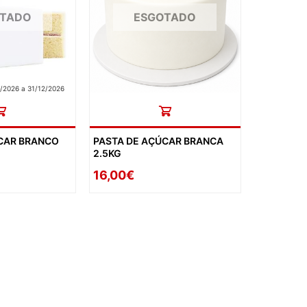
DESPEDID
OTADO
ESGOTADO
INVERNO
VERÃO
/2026 a 31/12/2026
PÁSCOA
NATAL
CAR BRANCO
PASTA DE AÇÚCAR BRANCA
HALLOW
2.5KG
CARNAV
16,00€
DIA NAM
REVEILL
DIAS ESP