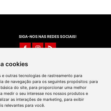
SIGA-NOS NAS REDES SOCIAIS!
Rua de Évora, 70-C - Reguengos de
sa cookies
Monsaraz
266 040 688 (Chamada para a Rede Fixa
es e outras tecnologias de rastreamento para
Nacional)
cia de navegação para os seguintes propósitos:
para
 básica do site
,
para proporcionar uma melhor
a medir o seu interesse nos nossos produtos e
alizar as interações de marketing
,
para exibir
is relevantes para você
.