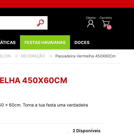
Cliente
Carrinho
(0)
ÁTICAS
FESTAS HAVAIANAS
DOCES
REGISTAR
ILLON
DECORAÇÃO
Passadeira Vermelha 450X60Cm
INICIAR SESSÃO
POPULARES
EDIEVAIS
MELHA 450X60CM
LOW - FLUORESCENTE
 & COMUNHÃO
50 x 60cm. Torna a tua festa uma verdadeira
OOTH
BEBÉ
NTOS
2 Disponíveis