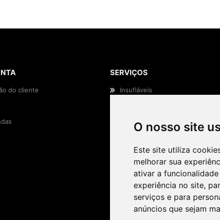
ONTA
SERVIÇOS
ão do cliente
Insufláveis
Animação Infantil
das
Efeitos Especiais
O nosso site u
Casamentos e Eventos
Este site utiliza cooki
melhorar sua experiên
ativar a funcionalidade
experiência no site
,
par
serviços e para person
anúncios que sejam ma