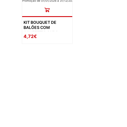
Promoção de 01/01/2026 a 31/12/2026
KIT BOUQUET DE
BALÕES COM
CONFETTIS OURO
4,72€
availability: in_stock