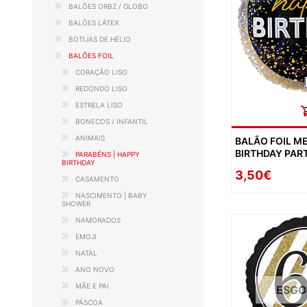
BALÕES ORBZ / GLOBO
BALÕES LÁTEX
BOTIJAS DE HÉLIO
BALÕES FOIL
CORAÇÃO LISO
REDONDO LISO
ESTRELA LISO
BONECOS / INFANTIL
ANIMAIS
BALÃO FOIL M
BIRTHDAY PAR
PARABÉNS | HAPPY
BIRTHDAY
3,50€
CASAMENTO
NASCIMENTO | BABY
SHOWER
NAMORADOS
EMOJI
NATAL
ANO NOVO
MÃE E PAI
ESG
PÁSCOA