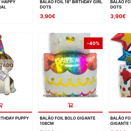
" HAPPY
BALÃO FOIL 18" BIRTHDAY GIRL
BALÃO FOI
RAL
DOTS
DOTS
3,90€
3,90€
-40%
OTADO
Promoção de 01/01/2026 a 31/12/2026
IRTHDAY PUPPY
BALÃO FOIL BOLO GIGANTE
BALÃO FO
108CM
GIGANTE 