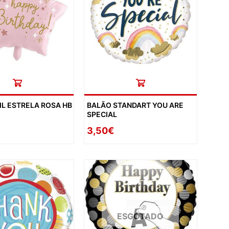
AS DE SOLTEIRA
IL ESTRELA ROSA HB
BALÃO STANDART YOU ARE
EEN
SPECIAL
AL
3,50€
ORADOS
ON
ECIAIS
DIA DA MÃE
DIA DOS AVÓS
ESGOTADO
DIA DO PAI