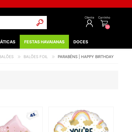
Cliente
Carrinho
(0)
ÁTICAS
FESTAS HAVAIANAS
DOCES
REGISTAR
BALÕES
BALÕES FOIL
PARABÉNS | HAPPY BIRTHDAY
INICIAR SESSÃO
POPULARES
EDIEVAIS
LOW - FLUORESCENTE
 & COMUNHÃO
OOTH
BEBÉ
NTOS