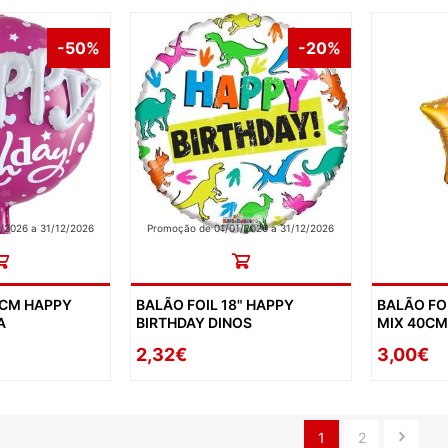
-50%
-20%
/2026 a 31/12/2026
Promoção de 01/01/2026 a 31/12/2026
8CM HAPPY
BALÃO FOIL 18" HAPPY
BALÃO FO
A
BIRTHDAY DINOS
MIX 40CM
2,32€
3,00€
1
2