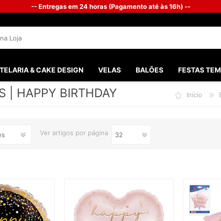
-- Entregas em 24 horas (Pagamento até às 16h) --
TELARIA & CAKE DESIGN
VELAS
BALÕES
FESTAS TEM
S | HAPPY BIRTHDAY
Início
SANTOS 
FESTAS M
Ver
artigos por página
FESTA G
BATISMO
PHOTOB
CHÁ DO 
CASAME