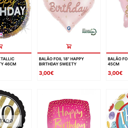
DESPEDID
INVERNO
VERÃO
PÁSCOA
NATAL
ETALLIC
BALÃO FOIL 18" HAPPY
BALÃO FO
HALLOW
TY 46CM
BIRTHDAY SWEETY
45CM
CARNAV
3,00€
3,00€
DIA NAM
REVEILL
DIAS ESP
OTADO