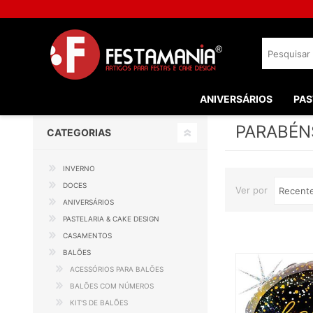
ANIVERSÁRIOS
PAS
PARABÉN
CATEGORIAS
INVERNO
DOCES
Ver por
ANIVERSÁRIOS
PASTELARIA & CAKE DESIGN
CASAMENTOS
BALÕES
ACESSÓRIOS PARA BALÕES
BALÕES COM NÚMEROS
KIT'S DE BALÕES