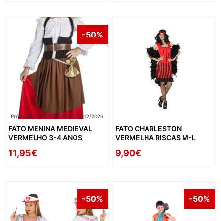
-50%
Promoção de 01/01/2026 a 31/12/2026
FATO MENINA MEDIEVAL
FATO CHARLESTON
VERMELHO 3-4 ANOS
VERMELHA RISCAS M-L
11,95€
9,90€
-50%
-50%