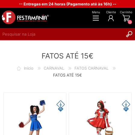
-- Entregas em 24 horas (Pagamento até às 16h) --
Menu
Cliente
Carrinho
(0)
REGISTAR
FATOS ATÉ 15€
INICIAR SESSÃO
Início
CARNAVAL
FATOS CARNAVAL
FATOS ATÉ 15€