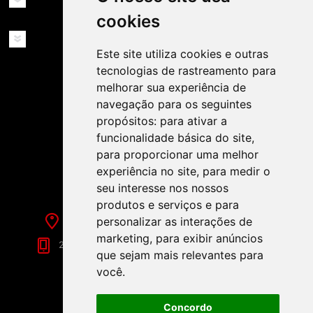
cookies
SERVIÇOS
Este site utiliza cookies e outras
tecnologias de rastreamento para
melhorar sua experiência de
navegação para os seguintes
propósitos:
para ativar a
funcionalidade básica do site
,
SIGA-NOS NAS REDES SOCIAIS!
para proporcionar uma melhor
experiência no site
,
para medir o
seu interesse nos nossos
produtos e serviços e para
personalizar as interações de
Rua de Évora, 70-C - Reguengos de Monsaraz
marketing
,
para exibir anúncios
266 040 688 (Chamada para a Rede Fixa Nacional)
que sejam mais relevantes para
você
.
Concordo