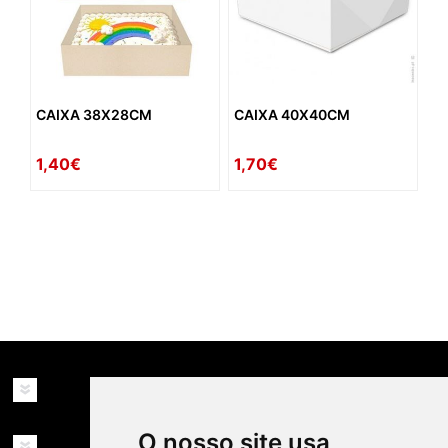
CAIXA 38X28CM
CAIXA 40X40CM
1,40€
1,70€
availability: in_stock
INFORMAÇÕES
O nosso site usa
MINHA CONTA