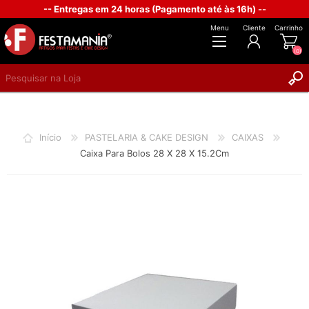
-- Entregas em 24 horas (Pagamento até às 16h) --
Menu
Cliente
Carrinho
(0)
REGISTAR
INICIAR SESSÃO
Início
PASTELARIA & CAKE DESIGN
CAIXAS
Caixa Para Bolos 28 X 28 X 15.2Cm