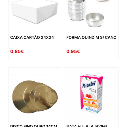
CAIXA CARTÃO 24X24
FORMA QUINDIM S/ CANO
0,85€
0,95€
DISCO FINO OURO 14CM
NATA HULALA 500ML