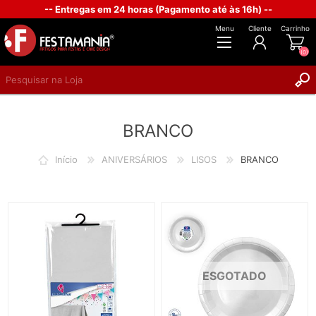
-- Entregas em 24 horas (Pagamento até às 16h) --
Menu
Cliente
Carrinho
(0)
REGISTAR
BRANCO
INICIAR SESSÃO
Início
ANIVERSÁRIOS
LISOS
BRANCO
ESGOTADO