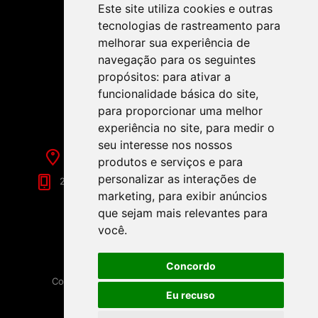
Este site utiliza cookies e outras
tecnologias de rastreamento para
melhorar sua experiência de
navegação para os seguintes
propósitos:
para ativar a
SIGA-NOS NAS REDES SOCIAIS!
funcionalidade básica do site
,
para proporcionar uma melhor
experiência no site
,
para medir o
seu interesse nos nossos
Rua de Évora, 70-C - Reguengos de Monsaraz
produtos e serviços e para
personalizar as interações de
266 040 688 (Chamada para a Rede Fixa Nacional)
marketing
,
para exibir anúncios
que sejam mais relevantes para
você
.
Concordo
Copyright © 2026 Festamania. Todos os direitos
reservados.
Eu recuso
Powered by
nopCommerce