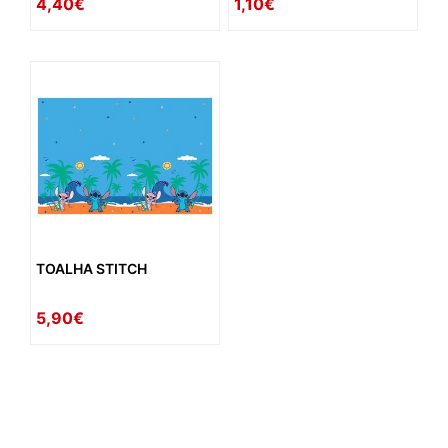
4,40€
1,10€
TOALHA STITCH
5,90€
availability: in_stock