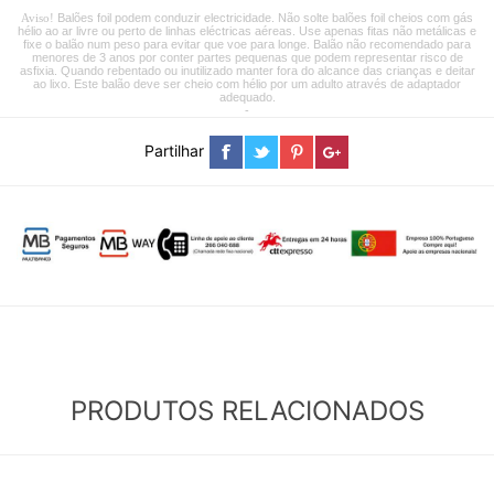
Balões foil podem conduzir electricidade. Não solte balões foil cheios com gás
Aviso!
hélio ao ar livre ou perto de linhas eléctricas aéreas. Use apenas fitas não metálicas e
fixe o balão num peso para evitar que voe para longe. Balão não recomendado para
menores de 3 anos por conter partes pequenas que podem representar risco de
asfixia. Quando rebentado ou inutilizado manter fora do alcance das crianças e deitar
ao lixo. Este balão deve ser cheio com hélio por um adulto através de adaptador
adequado.
-
Partilhar
PRODUTOS RELACIONADOS