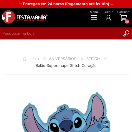
-- Entregas em 24 horas (Pagamento até às 16h) --
Menu
Cliente
Carrinho
(0)
REGISTAR
INICIAR SESSÃO
Início
ANIVERSÁRIOS
STITCH
Balão Supershape Stitch Coração