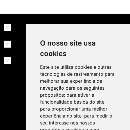
INFORMAÇÕES
O nosso site usa
MINHA CONTA
cookies
SERVIÇOS
Este site utiliza cookies e outras
tecnologias de rastreamento para
melhorar sua experiência de
navegação para os seguintes
propósitos:
para ativar a
funcionalidade básica do site
,
SIGA-NOS NAS REDES SOCIAIS!
para proporcionar uma melhor
experiência no site
,
para medir o
seu interesse nos nossos
produtos e serviços e para