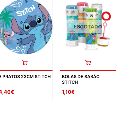
ESGOTADO
8 PRATOS 23CM STITCH
BOLAS DE SABÃO
STITCH
4,40€
1,10€