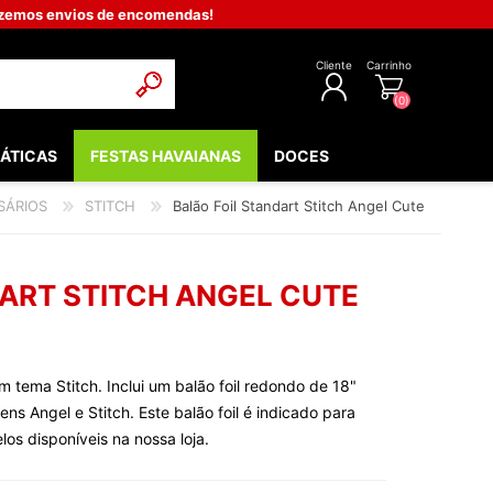
fazemos envios de encomendas!
Cliente
Carrinho
(0)
ÁTICAS
FESTAS HAVAIANAS
DOCES
REGISTAR
SÁRIOS
STITCH
Balão Foil Standart Stitch Angel Cute
INICIAR SESSÃO
POPULARES
EDIEVAIS
DART STITCH ANGEL CUTE
LOW - FLUORESCENTE
 & COMUNHÃO
om tema Stitch. Inclui um balão foil redondo de 18"
OOTH
s Angel e Stitch. Este balão foil é indicado para
BEBÉ
los disponíveis na nossa loja.
NTOS