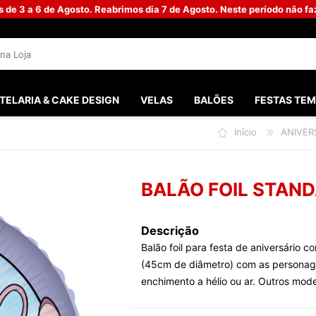
s de 3 a 6 de Agosto. Reabrimos dia 7 de Agosto. Neste período não 
TELARIA & CAKE DESIGN
VELAS
BALÕES
FESTAS TEM
Início
ANIVER
SANTOS 
FESTAS M
BALÃO FOIL STAN
FESTA G
BATISMO
Descrição
Balão foil para festa de aniversário c
PHOTOB
(45cm de diâmetro) com as personagen
CHÁ DO 
enchimento a hélio ou ar. Outros mode
CASAME