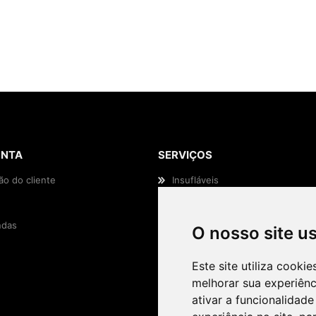
ONTA
SERVIÇOS
ão do cliente
Insufláveis
Animação Infantil
das
Efeitos Especiais
O nosso site u
Casamentos e Eventos
Este site utiliza cooki
melhorar sua experiên
ativar a funcionalidade