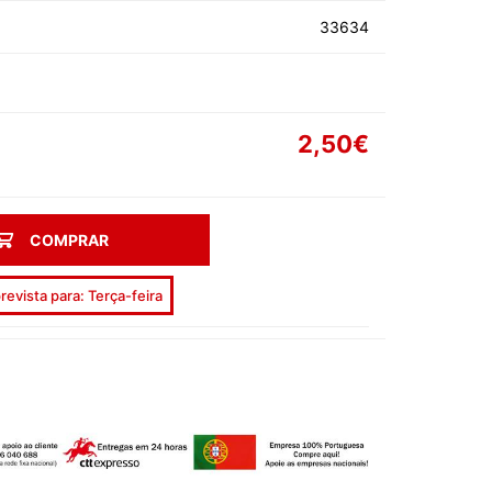
AS DE SOLTEIRA
33634
2,50€
EEN
COMPRAR
AL
revista para: Terça-feira
ORADOS
ON
ECIAIS
DIA DA MÃE
DIA DOS AVÓS
DIA DO PAI