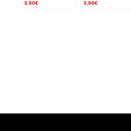
5,90€
3,90€
availability: in_stock