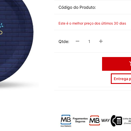
DESPEDID
Código do Produto:
INVERNO
Este é o melhor preço dos últimos 30 dias
VERÃO
PÁSCOA
Qtde:
NATAL
HALLOW
CARNAV
Entrega p
DIA NAM
REVEILL
DIAS ESP