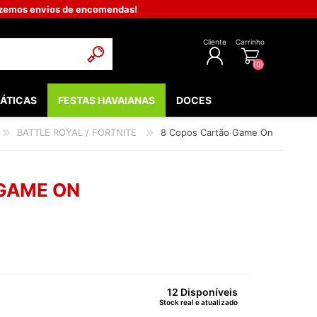
fazemos envios de encomendas!
Cliente
Carrinho
(0)
ÁTICAS
FESTAS HAVAIANAS
DOCES
REGISTAR
BATTLE ROYAL / FORTNITE
8 Copos Cartão Game On
INICIAR SESSÃO
POPULARES
EDIEVAIS
GAME ON
LOW - FLUORESCENTE
 & COMUNHÃO
OOTH
BEBÉ
12 Disponíveis
Stock real e atualizado
NTOS