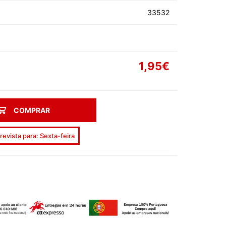
AS DE SOLTEIRA
33532
1,95€
EEN
COMPRAR
AL
revista para: Sexta-feira
ORADOS
ON
ECIAIS
DIA DA MÃE
DIA DOS AVÓS
DIA DO PAI