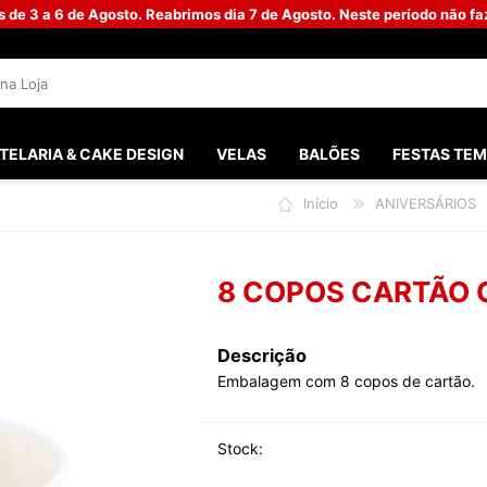
s de 3 a 6 de Agosto. Reabrimos dia 7 de Agosto. Neste período não 
TELARIA & CAKE DESIGN
VELAS
BALÕES
FESTAS TEM
Início
ANIVERSÁRIOS
SANTOS 
FESTAS M
8 COPOS CARTÃO 
FESTA G
BATISMO
Descrição
Embalagem com 8 copos de cartão.
PHOTOB
CHÁ DO 
Stock:
CASAME