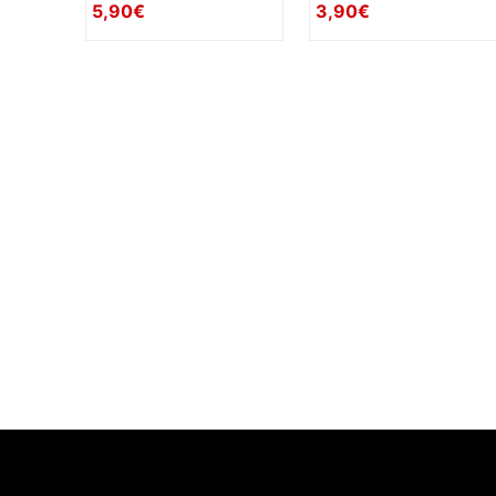
5,90€
3,90€
availability: in_stock