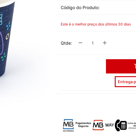
DESPEDID
Código do Produto:
INVERNO
Este é o melhor preço dos últimos 30 dias
VERÃO
PÁSCOA
Qtde:
NATAL
HALLOW
CARNAV
Entrega p
DIA NAM
REVEILL
DIAS ESP