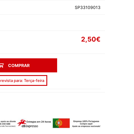
AS DE SOLTEIRA
SP33109013
2,50€
EEN
COMPRAR
AL
revista para: Terça-feira
ORADOS
ON
ECIAIS
DIA DA MÃE
DIA DOS AVÓS
DIA DO PAI