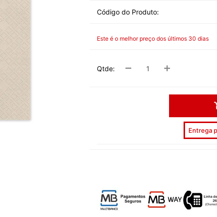
DESPEDID
Código do Produto:
INVERNO
Este é o melhor preço dos últimos 30 dias
VERÃO
PÁSCOA
Qtde:
NATAL
HALLOW
CARNAV
Entrega p
DIA NAM
REVEILL
DIAS ESP