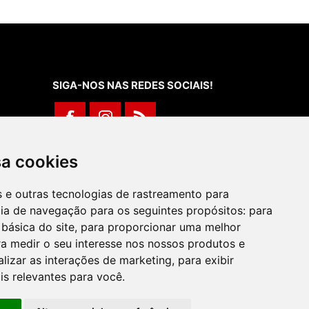
SIGA-NOS NAS REDES SOCIAIS!
Rua de Évora, 70-C - Reguengos de
sa cookies
Monsaraz
266 040 688 (Chamada para a Rede Fixa
es e outras tecnologias de rastreamento para
Nacional)
cia de navegação para os seguintes propósitos:
para
 básica do site
,
para proporcionar uma melhor
a medir o seu interesse nos nossos produtos e
alizar as interações de marketing
,
para exibir
is relevantes para você
.