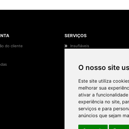
ONTA
SERVIÇOS
ão do cliente
Insufláveis
Animação Infantil
das
Efeitos Especiais
O nosso site u
Casamentos e Eventos
Este site utiliza cooki
melhorar sua experiên
ativar a funcionalidade
experiência no site
,
par
serviços e para person
anúncios que sejam ma