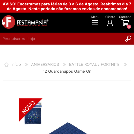
AVISO! Encerramos para férias de 3 a 6 de Agosto. Reabrimos dia 7
de Agosto. Neste período não fazemos envios de encomendas!
Menu
Cliente
Carrinho
(0)
REGISTAR
INICIAR SESSÃO
Início
ANIVERSÁRIOS
BATTLE ROYAL / FORTNITE
12 Guardanapos Game On