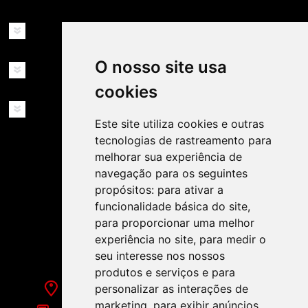
INFORMAÇÕES
O nosso site usa
MINHA CONTA
cookies
SERVIÇOS
Este site utiliza cookies e outras
tecnologias de rastreamento para
melhorar sua experiência de
navegação para os seguintes
propósitos:
para ativar a
funcionalidade básica do site
,
SIGA-NOS NAS REDES SOCIAIS!
para proporcionar uma melhor
experiência no site
,
para medir o
seu interesse nos nossos
produtos e serviços e para
personalizar as interações de
Rua de Évora, 70-C - Reguengos de Monsaraz
marketing
,
para exibir anúncios